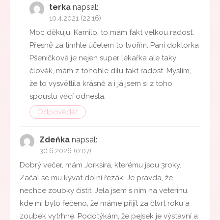
terka
napsal:
10.4.2021 (22:16)
Moc děkuju, Kamilo, to mám fakt velkou radost.
Přesně za tímhle účelem to tvořím. Paní doktorka
Pšeničková je nejen super lékařka ale taky
člověk, mám z tohohle dílu fakt radost. Myslím,
že to vysvětlila krásně a i já jsem si z toho
spoustu věcí odnesla.
Odpovědět
Zdeňka
napsal:
30.6.2026 (0:07)
Dobrý večer, mám Jorksira, kterému jsou 3roky.
Začal se mu kývat dolní řezák. Je pravda, že
nechce zoubky čistit. Jela jsem s ním na veterinu,
kde mi bylo řečeno, že máme přijít za čtvrt roku a
zoubek vytrhne. Podotýkám, že pejsek je výstavní a