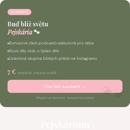
ČLENSTVÍ
Buď blíž světu
Pejskária
🐾
Bonusové části podcastů exkluzivně pro tebe
Nové díly vždy o týden dřív
Uzavřená skupina blízkých přátel na Instagramu
7 €
měsíčně · kdykoli zrušíš
Chci být součástí →
Přejdeš na Herohero · bezpečná platba
Skip
to
Pejskárium
content