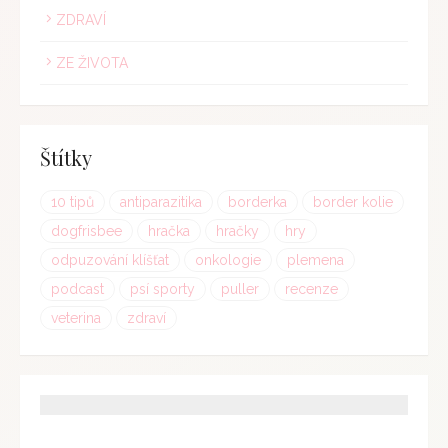
ZDRAVÍ
ZE ŽIVOTA
Štítky
10 tipů
antiparazitika
borderka
border kolie
dogfrisbee
hračka
hračky
hry
odpuzování klíšťat
onkologie
plemena
podcast
psí sporty
puller
recenze
veterina
zdraví