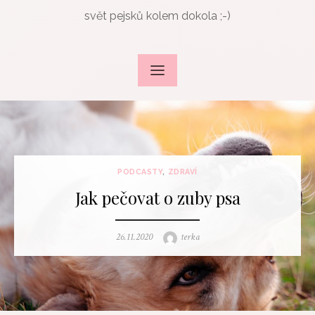
svět pejsků kolem dokola ;-)
PODCASTY
,
ZDRAVÍ
Jak pečovat o zuby psa
Posted
Author
26.11.2020
terka
on