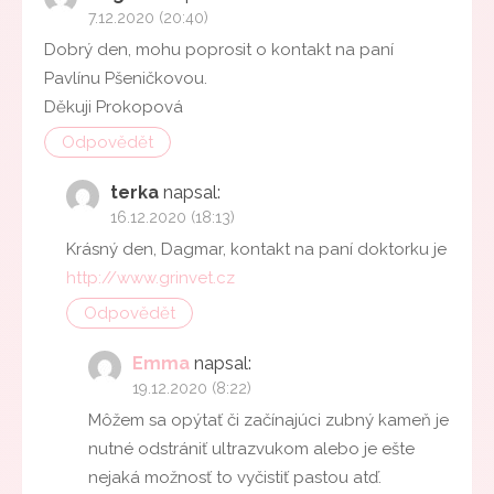
7.12.2020 (20:40)
Dobrý den, mohu poprosit o kontakt na paní
Pavlínu Pšeničkovou.
Děkuji Prokopová
Odpovědět
terka
napsal:
16.12.2020 (18:13)
Krásný den, Dagmar, kontakt na paní doktorku je
http://www.grinvet.cz
Odpovědět
Emma
napsal:
19.12.2020 (8:22)
Môžem sa opýtať či začínajúci zubný kameň je
nutné odstrániť ultrazvukom alebo je ešte
nejaká možnosť to vyčistiť pastou atď.