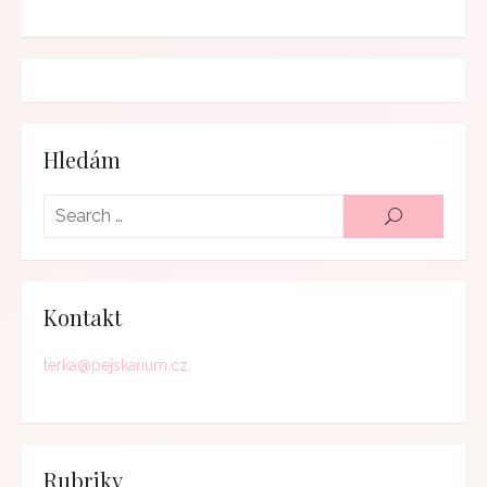
Hledám
Searc
SEARCH
for:
Kontakt
terka@pejskarium.cz
Rubriky