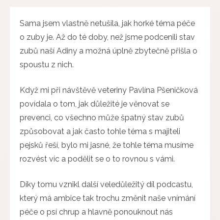
Sama jsem vlastně netušila, jak horké téma péče
o zuby je. Až do té doby, než jsme podcenili stav
zubů naší Adiny a možná úplně zbytečně přišla o
spoustu z nich.
Když mi při návštěvě veteriny Pavlína Pšeničková
povídala o tom, jak důležité je věnovat se
prevenci, co všechno může špatný stav zubů
způsobovat a jak často tohle téma s majiteli
pejsků řeší, bylo mi jasné, že tohle téma musíme
rozvést víc a podělit se o to rovnou s vámi.
Díky tomu vznikl další veledůležitý díl podcastu,
který má ambice tak trochu změnit naše vnímání
péče o psí chrup a hlavně ponouknout nás